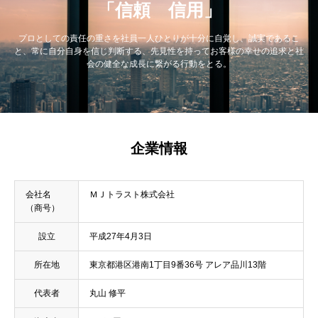
「信頼 信用」
プロとしての責任の重さを社員一人ひとりが十分に自覚し、誠実であるこ
と、常に自分自身を信じ判断する、先見性を持ってお客様の幸せの追求と社
会の健全な成長に繋がる行動をとる。
企業情報
会社名
ＭＪトラスト株式会社
（商号）
設立
平成27年4月3日
所在地
東京都港区港南1丁目9番36号 アレア品川13階
代表者
丸山 修平