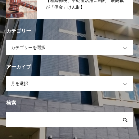
【相続節税、不動産活用に制約 最高裁
が「借金」けん制】
カテゴリー
OPEN
アーカイブ
OPEN
検索