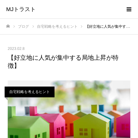
MJトラスト
ブログ
自宅戦略を考えるヒント
【好立地に人気が集中する局地上昇が特徴】
ホーム
2023.02.8
【好立地に人気が集中する局地上昇が特
徴】
自宅戦略を考えるヒント