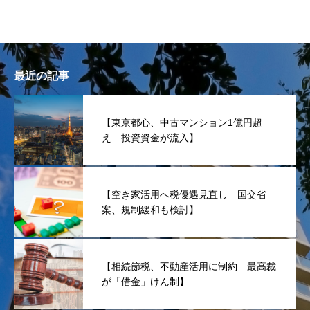
最近の記事
【東京都心、中古マンション1億円超
え 投資資金が流入】
【空き家活用へ税優遇見直し 国交省
案、規制緩和も検討】
【相続節税、不動産活用に制約 最高裁
が「借金」けん制】